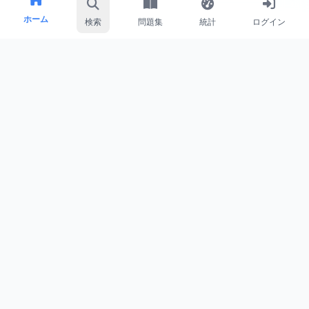
ホーム
検索
問題集
統計
ログイン
WHY CHOOSE US
なぜ
コクシパス
が選ばれるのか
最新のテクノロジーと教育のベストプラクティスを
組み合わせた、
次世代の学習プラットフォームで
す。