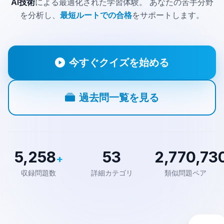
AI技術
による最適化された学習体験。
あなたの苦手分野
を分析し、
最短ルートでの合格
をサポートします。
今すぐクイズを始める
過去問一覧を見る
5,258
53
2,770,73
+
収録問題数
詳細カテゴリ
類似問題ペア