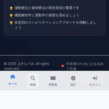
運動療法と物理療法の実技習得が重要です
機能解剖学と運動学の基礎を固めましょう
疾患別のリハビリテーションアプローチを理解しまし
ょう
© 2026
コクシパス
. All rights
学習者のために心を込め
reserved.
て作成
安全・プライベー
高速レスポン
理学療法士特
ト
ス
化
ホーム
検索
問題集
統計
ログイン