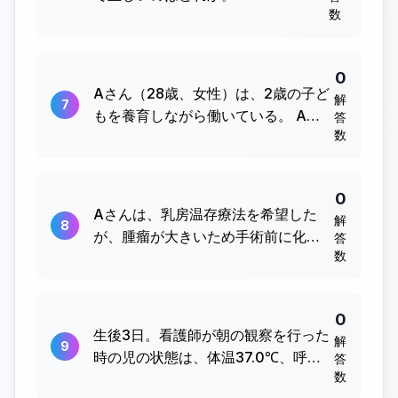
数
0
Aさん（28歳、女性）は、2歳の子ど
解
7
もを養育しながら働いている。 Aさ
答
数
んが所定労働時間の短縮を希望した
場...
0
Aさんは、乳房温存療法を希望した
解
8
が、腫瘤が大きいため手術前に化学
答
数
療法を受けることになった。術前化
学療...
0
生後3日。看護師が朝の観察を行った
解
9
時の児の状態は、体温37.0℃、呼吸
答
数
数40/分、心拍数130/分。体重