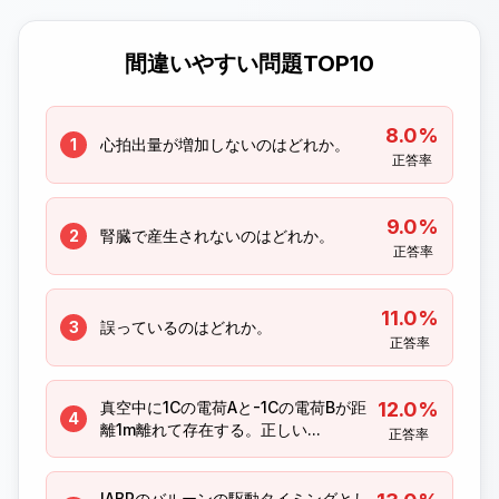
間違いやすい問題TOP10
8.0%
1
心拍出量が増加しないのはどれか。
正答率
9.0%
2
腎臓で産生されないのはどれか。
正答率
11.0%
3
誤っているのはどれか。
正答率
真空中に1Cの電荷Aと-1Cの電荷Bが距
12.0%
4
離1m離れて存在する。正しい...
正答率
IABPのバルーンの駆動タイミングとし