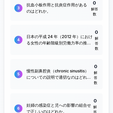
0
抗血小板作用と抗炎症作用がある
3
解答
のはどれか。
数
0
日本の平成 24 年（2012 年）におけ
解
4
る女性の年齢階級別労働力率の推移
答
数
を示すグラフの特徴はどれか。
0
慢性副鼻腔炎（chronic sinusitis）
解
5
についての説明で適切なのはどれ
答
数
か。
0
妊婦の感染症と児への影響の組合せ
解
6
で正しいのはどれか。
答