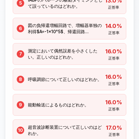
13.0%
5
て誤っているのはどれか。
正答率
図の負帰還増幅回路で、増幅器単独の
14.0%
6
利得$A=-1×10^5$、帰還回路...
正答率
測定において偶然誤差を小さくした
16.0%
7
い。正しいのはどれか。
正答率
16.0%
8
呼吸調節について正しいのはどれか。
正答率
16.0%
9
能動輸送によるものはどれか。
正答率
超音波診断装置について正しいのはど
17.0%
10
れか。
正答率